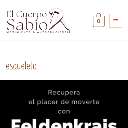
0
esqueleto