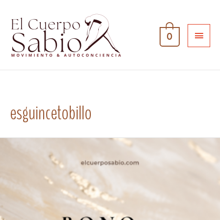
0
esguincetobillo