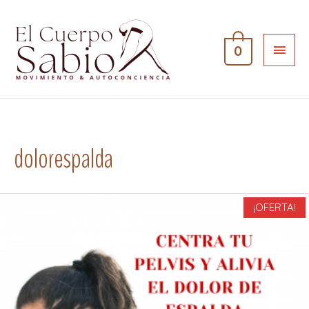
0
dolorespalda
¡OFERTA!