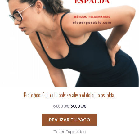
Protegido: Centra tu pelvis y alivia el dolor de espalda.
60,00
€
30,00
€
REALIZAR TU PAGO
Taller Específico