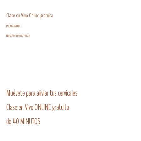
Clase en Vivo Online gratuita
PRÓXIMAMENTE
HORARIO POR CONCRETAR
Si no has podido realizar la Clase en Vivo, la tienes
disponible grabada. Apúntate en el formulario de
registro y recibe tu audio gratuito.
Muévete para aliviar tus cervicales
Clase en Vivo ONLINE gratuita
de 40 MINUTOS